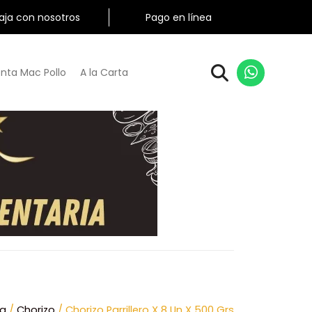
aja con nosotros
Pago en línea
nta Mac Pollo
A la Carta
ia
/
Chorizo
/ Chorizo Parrillero X 8 Un X 500 Grs