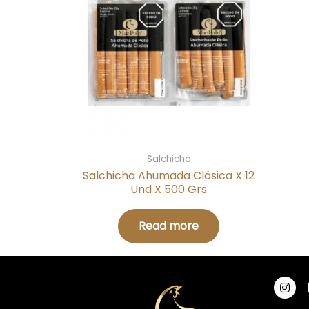
Salchicha
Salchicha Ahumada Clásica X 12
Und X 500 Grs
Read more