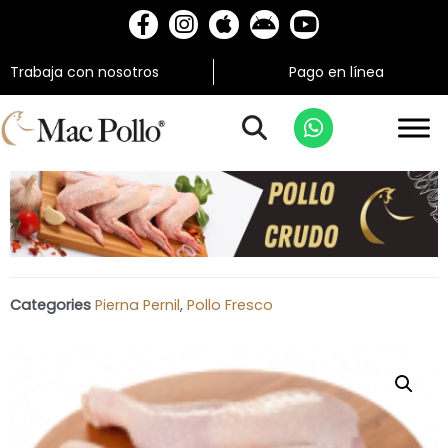
Trabaja con nosotros
Pago en línea
Categories
Pierna Pernil
,
Pollo Fresco