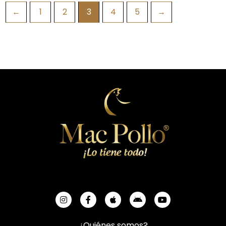
←
1
2
3
4
5
→
¿Quiénes somos?