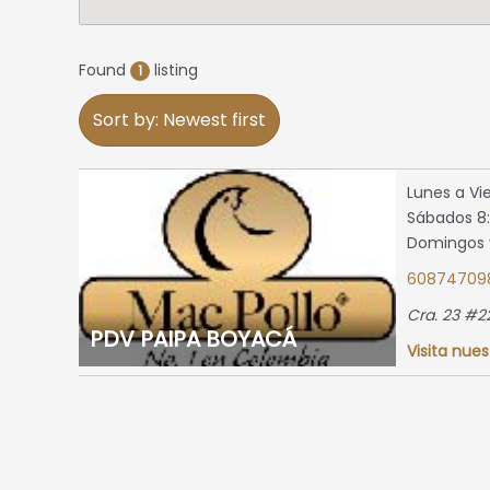
Found
listing
1
Sort by: Newest first
Lunes a Vie
Sábados 8:
Domingos y
60874709
Cra. 23 #2
PDV PAIPA BOYACÁ
Visita nues