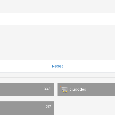
224
ciudades
217