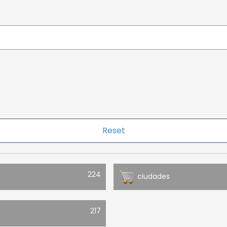
224
ciudades
217