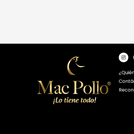
¿Quié
Contá
Recon