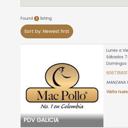
Found
listing
1
Sort by: Newest first
Lunes a Vi
Sábados 7:
Domingos y
606735831
MANZANA 1
Visita nues
PDV GALICIA