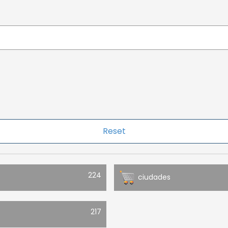
224
ciudades
217