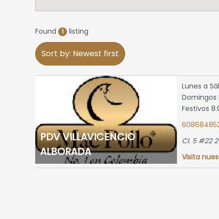
Found
listing
1
Sort by: Newest first
Lunes a Sá
Domingos N
Festivos 8
60868485
PDV VILLAVICENCIO
Cl. 5 #22 2
ALBORADA
Visita nues