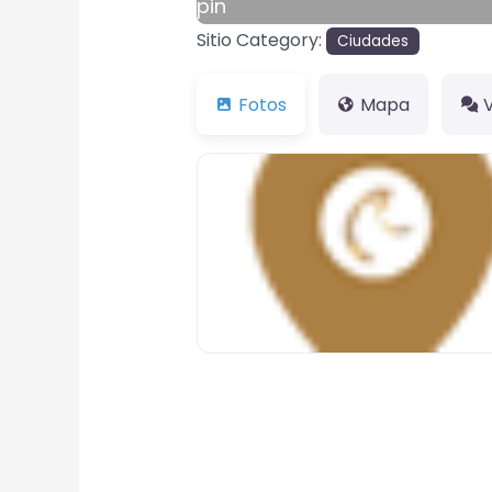
pin
Sitio Category:
Ciudades
Fotos
Mapa
pin