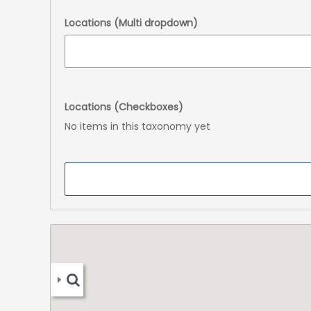
Locations (Multi dropdown)
Locations (Checkboxes)
No items in this taxonomy yet
LA
: 8:00
ornada
8:00 a.m.