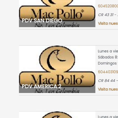
8:00 a.m.
60452080
a
CR 43 31 - 
8:00 a.m.
PDV SAN DIEGO
a
Visita nues
s y
 2:00 p.m.
edellin,
Lunes a vi
tio
Sábados 8:
Domingos y
map »
60440310
CR 84 44 -
PDV AMERICA 2
LATA
Visita nues
8:00 a.m.
a
8:00 a.m.
a
s y
Lunes a vi