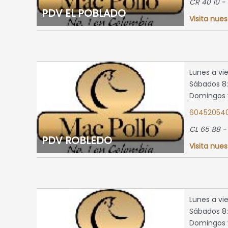
CR 40 10 - 
PDV EL POBLADO
Visita nues
map »
O
8:00 a.m.
Lunes a vi
a
Sábados 8:
8:00 a.m.
Domingos y
a
s y
60452054
vicio
CL 65 88 -
PDV ROBLEDO
edellin,
Visita nues
tio
map »
Lunes a vi
Sábados 8:
Domingos y