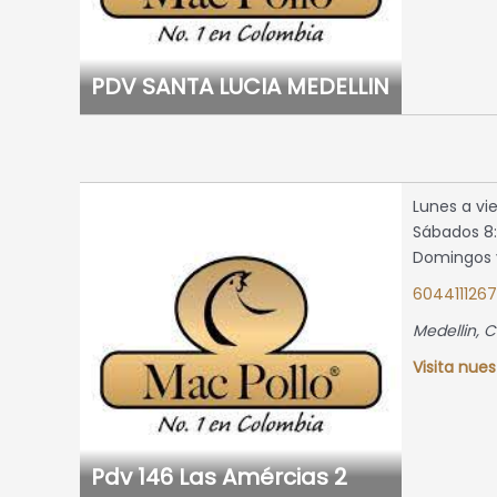
RES
8:00 a.m.
a
8:00 a.m.
PDV SANTA LUCIA MEDELLIN
a
s y
 2:00 p.m.
edellin,
Lunes a vie
Sábados 8:
tio
Domingos y
map »
604411126
Medellin, 
Visita nues
DO
8:00 a.m.
a
8:00 a.m.
a
Pdv 146 Las Amércias 2
s y