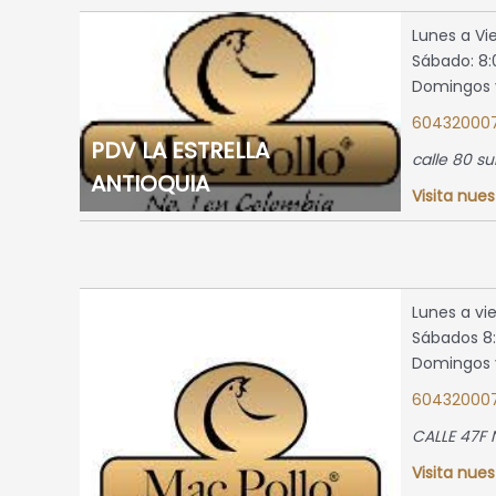
- 48
, ,
Lunes a Vi
Sábado: 8:
tio
Domingos y
map »
604320007
PDV LA ESTRELLA
calle 80 s
ANTIOQUIA
Visita nues
ércias 2
8:00 a.m.
s 8:00
omingos y
 2:00 p.m.
Lunes a vi
4110280
Sábados 8:
bia
Domingos y
tio
60432000
map »
CALLE 47F 
Visita nues