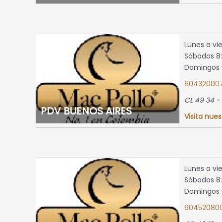
 2:00 p.m.
dellin,
Lunes a vi
tio
Sábados 8:
Domingos y
map »
60432000
CL 49 34 -
PDV BUENOS AIRES
Visita nues
8:00 a.m.
a
8:00 a.m.
a
s y
Lunes a vi
 2:00 p.m.
Sábados 8:
Domingos y
edellin,
604520800
tio